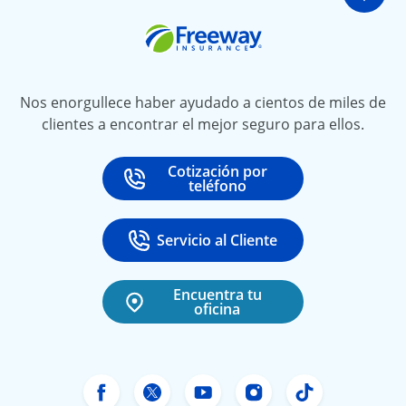
Ir a
Freeway Insurance
Nos enorgullece haber ayudado a cientos de miles de
clientes a encontrar el mejor seguro para ellos.
Cotización por
Call
at
teléfono
Servicio al Cliente
Call
at 888-531-6720
Encuentra tu
oficina
Facebook de Freeway Insurance
Twitter de Freeway Insurance
YouTube de Freeway In
Instagram Freewa
TikTok Free