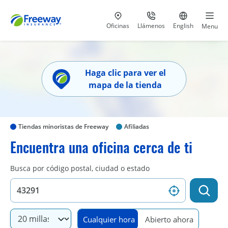
Visita nuestras
al 800-441-5533
Ir al sitio e
Oficinas
Llámenos
English
Menu
Haga clic para ver el
mapa de la tienda
Tiendas minoristas de Freeway
Afiliadas
Encuentra una oficina cerca de ti
Busca por código postal, ciudad o estado
Cualquier hora
Abierto ahora