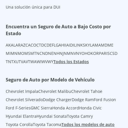
Una solución única para DUI
Encuentra un Seguro de Auto a Bajo Costo por
Estado
AK
AL
AR
AZ
CA
CO
CT
DC
DE
FL
GA
HI
IA
ID
IL
IN
KS
KY
LA
MA
MD
ME
MI
MN
MO
MS
MT
NC
ND
NE
NH
NJ
NM
NV
NY
OH
OK
OR
PA
RI
SC
SD
TN
TX
UT
VA
VT
WA
WI
WV
WY
Todos los Estados
Seguro de Auto por Modelo de Vehículo
Chevrolet Impala
Chevrolet Malibu
Chevrolet Tahoe
Chevrolet Silverado
Dodge Charger
Dodge Ram
Ford Fusion
Ford F-Series
GMC Sierra
Honda Accord
Honda Civic
Hyundai Elantra
Hyundai Sonata
Toyota Camry
Toyota Corolla
Toyota Tacoma
Todos los modelos de auto