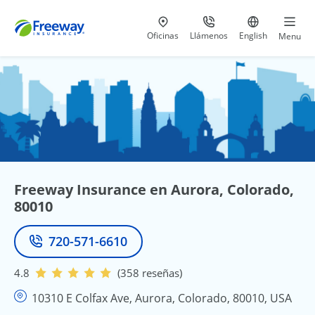
Visita nuestras
al 800-441-5533
Ir al sitio e
Oficinas
Llámenos
English
Menu
Freeway Insurance en Aurora, Colorado,
80010
720-571-6610
Teléfono
4.8
(358 reseñas)
10310 E Colfax Ave, Aurora, Colorado, 80010, USA