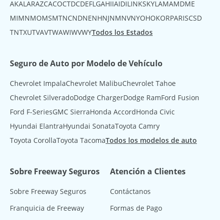
AK
AL
AR
AZ
CA
CO
CT
DC
DE
FL
GA
HI
IA
ID
IL
IN
KS
KY
LA
MA
MD
ME
MI
MN
MO
MS
MT
NC
ND
NE
NH
NJ
NM
NV
NY
OH
OK
OR
PA
RI
SC
SD
TN
TX
UT
VA
VT
WA
WI
WV
WY
Todos los Estados
Seguro de Auto por Modelo de Vehículo
Chevrolet Impala
Chevrolet Malibu
Chevrolet Tahoe
Chevrolet Silverado
Dodge Charger
Dodge Ram
Ford Fusion
Ford F-Series
GMC Sierra
Honda Accord
Honda Civic
Hyundai Elantra
Hyundai Sonata
Toyota Camry
Toyota Corolla
Toyota Tacoma
Todos los modelos de auto
Sobre Freeway Seguros
Atención a Clientes
Sobre Freeway Seguros
Contáctanos
Franquicia de Freeway
Formas de Pago