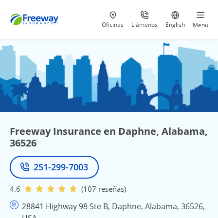
Visita nuestras
al 800-441-5533
Ir al sitio e
Oficinas
Llámenos
English
Menu
Freeway Insurance en Daphne, Alabama,
36526
251-299-7003
Teléfono
4.6
(107 reseñas)
28841 Highway 98 Ste B, Daphne, Alabama, 36526,
USA