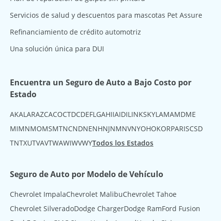
Servicios de salud y descuentos para mascotas Pet Assure
Refinanciamiento de crédito automotriz
Una solución única para DUI
Encuentra un Seguro de Auto a Bajo Costo por
Estado
AK
AL
AR
AZ
CA
CO
CT
DC
DE
FL
GA
HI
IA
ID
IL
IN
KS
KY
LA
MA
MD
ME
MI
MN
MO
MS
MT
NC
ND
NE
NH
NJ
NM
NV
NY
OH
OK
OR
PA
RI
SC
SD
TN
TX
UT
VA
VT
WA
WI
WV
WY
Todos los Estados
Seguro de Auto por Modelo de Vehículo
Chevrolet Impala
Chevrolet Malibu
Chevrolet Tahoe
Chevrolet Silverado
Dodge Charger
Dodge Ram
Ford Fusion