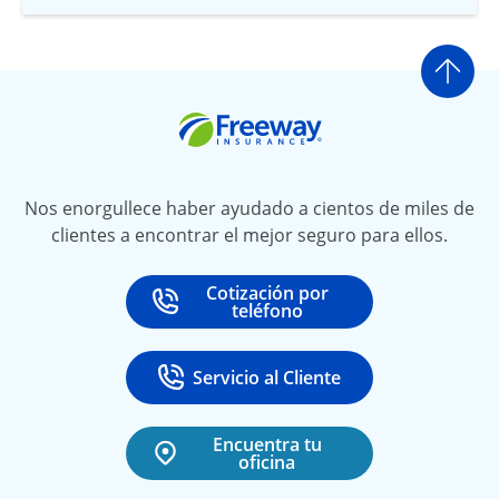
Ir a
Freeway Insurance
Nos enorgullece haber ayudado a cientos de miles de
clientes a encontrar el mejor seguro para ellos.
Cotización por
Call
at
teléfono
Servicio al Cliente
Call
at 888-531-6720
Encuentra tu
oficina