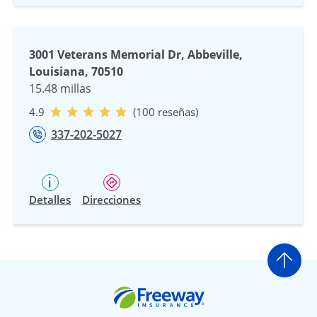
3001 Veterans Memorial Dr, Abbeville,
Louisiana, 70510
15.48 millas
4.9
(100 reseñas)
337-202-5027
Detalles
Direcciones
Ir a
Freeway Insurance