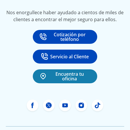
Nos enorgullece haber ayudado a cientos de miles de
clientes a encontrar el mejor seguro para ellos.
Cotización por
Call
at
teléfono
Servicio al Cliente
Call
at 888-531-6720
Encuentra tu
oficina
Facebook de Freeway Insurance
Twitter de Freeway Insurance
YouTube de Freeway In
Instagram Freewa
TikTok Free