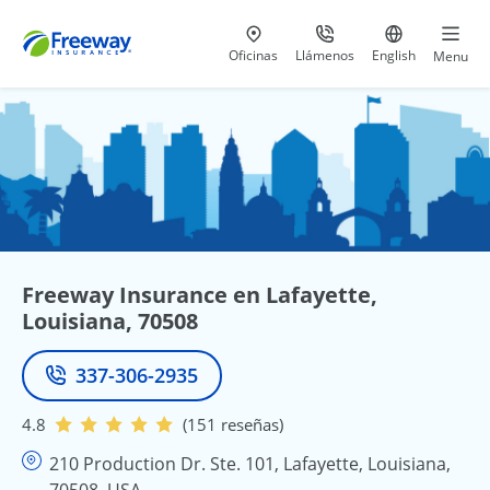
Visita nuestras
al 800-441-5533
Ir al sitio e
Oficinas
Llámenos
English
Menu
Freeway Insurance en Lafayette,
Louisiana, 70508
337-306-2935
Teléfono
4.8
(151 reseñas)
210 Production Dr. Ste. 101, Lafayette, Louisiana,
70508, USA