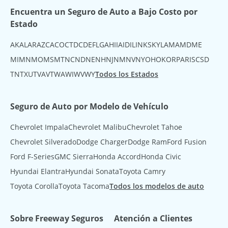
Encuentra un Seguro de Auto a Bajo Costo por
Estado
AK
AL
AR
AZ
CA
CO
CT
DC
DE
FL
GA
HI
IA
ID
IL
IN
KS
KY
LA
MA
MD
ME
MI
MN
MO
MS
MT
NC
ND
NE
NH
NJ
NM
NV
NY
OH
OK
OR
PA
RI
SC
SD
TN
TX
UT
VA
VT
WA
WI
WV
WY
Todos los Estados
Seguro de Auto por Modelo de Vehículo
Chevrolet Impala
Chevrolet Malibu
Chevrolet Tahoe
Chevrolet Silverado
Dodge Charger
Dodge Ram
Ford Fusion
Ford F-Series
GMC Sierra
Honda Accord
Honda Civic
Hyundai Elantra
Hyundai Sonata
Toyota Camry
Toyota Corolla
Toyota Tacoma
Todos los modelos de auto
Sobre Freeway Seguros
Atención a Clientes