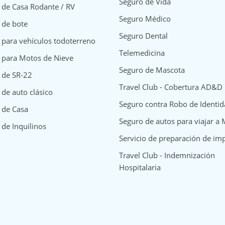
Seguro de Vida
 de Casa Rodante / RV
Seguro Médico
 de bote
Seguro Dental
 para vehículos todoterreno
Telemedicina
 para Motos de Nieve
Seguro de Mascota
 de SR-22
Travel Club - Cobertura AD&D
de auto clásico
Seguro contra Robo de Identi
surance
y Insurance
way Insurance
 de Casa
Seguro de autos para viajar a
 de Inquilinos
Servicio de preparación de im
Travel Club - Indemnización
Hospitalaria