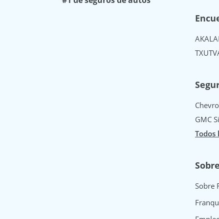
Encue
AK
AL
A
TX
UT
V
Segur
Chevro
GMC Si
Todos 
Sobr
Sobre 
Franqu