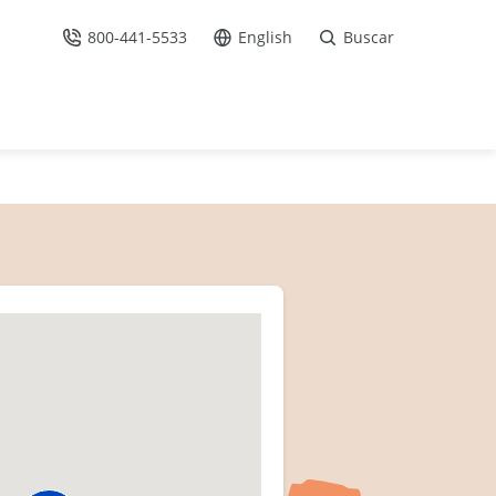
800-441-5533
English
Buscar
Llámenos
Ir al sitio en Español /