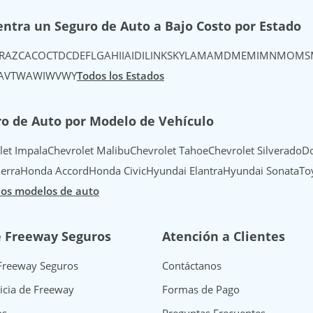
ntra un Seguro de Auto a Bajo Costo por Estado
R
AZ
CA
CO
CT
DC
DE
FL
GA
HI
IA
ID
IL
IN
KS
KY
LA
MA
MD
ME
MI
MN
MO
MS
A
VT
WA
WI
WV
WY
Todos los Estados
o de Auto por Modelo de Vehículo
let Impala
Chevrolet Malibu
Chevrolet Tahoe
Chevrolet Silverado
Do
erra
Honda Accord
Honda Civic
Hyundai Elantra
Hyundai Sonata
To
los modelos de auto
e Freeway Seguros
Atención a Clientes
Freeway Seguros
Contáctanos
icia de Freeway
Formas de Pago