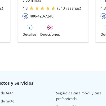
3.35 millas
4 m
s)
4.8
(340 reseñas)
4.8
480-428-7240
Detalles
Direcciones
Det
ctos y Servicios
 de Auto
Seguro de casa móvil y casa
prefabricada
 de moto