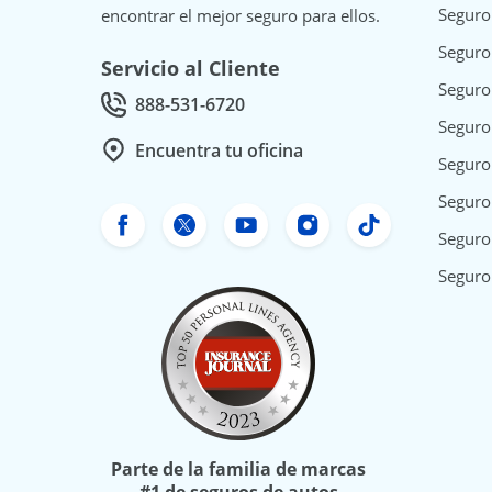
Seguro
encontrar el mejor seguro para ellos.
Seguro
Servicio al Cliente
Seguro
888-531-6720
Call Customer service at
Seguro
Encuentra tu oficina
Seguro
Seguro 
Facebook de Freeway Insurance
Twitter de Freeway Insurance
YouTube de Freeway In
Instagram Freewa
TikTok Free
Seguro
Seguro
Parte de la familia de marcas
#1 de seguros de autos