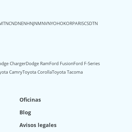
MT
NC
ND
NE
NH
NJ
NM
NV
NY
OH
OK
OR
PA
RI
SC
SD
TN
dge Charger
Dodge Ram
Ford Fusion
Ford F-Series
yota Camry
Toyota Corolla
Toyota Tacoma
Oficinas
Blog
Avisos legales