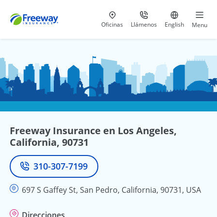
Visita nuestras
al 800-441-5533
Ir al sitio e
Oficinas
Llámenos
English
Menu
Freeway Insurance en Los Angeles,
California, 90731
310-307-7199
Teléfono
697 S Gaffey St, San Pedro, California, 90731, USA
Direcciones