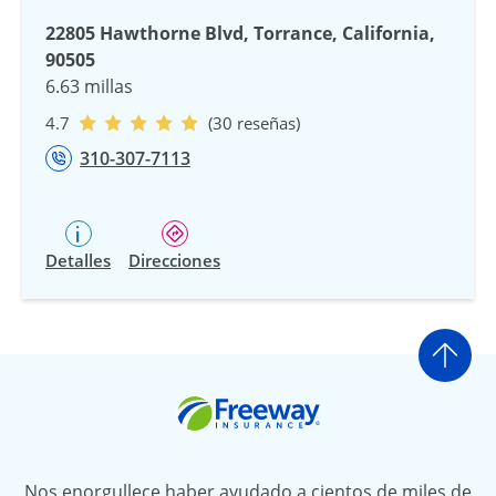
22805 Hawthorne Blvd, Torrance, California,
90505
6.63 millas
4.7
(30 reseñas)
310-307-7113
Detalles
Direcciones
Ir a
Freeway Insurance
Nos enorgullece haber ayudado a cientos de miles de