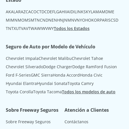
Estado
AK
AL
AR
AZ
CA
CO
CT
DC
DE
FL
GA
HI
IA
ID
IL
IN
KS
KY
LA
MA
MD
ME
MI
MN
MO
MS
MT
NC
ND
NE
NH
NJ
NM
NV
NY
OH
OK
OR
PA
RI
SC
SD
TN
TX
UT
VA
VT
WA
WI
WV
WY
Todos los Estados
Seguro de Auto por Modelo de Vehículo
Chevrolet Impala
Chevrolet Malibu
Chevrolet Tahoe
Chevrolet Silverado
Dodge Charger
Dodge Ram
Ford Fusion
Ford F-Series
GMC Sierra
Honda Accord
Honda Civic
Hyundai Elantra
Hyundai Sonata
Toyota Camry
Toyota Corolla
Toyota Tacoma
Todos los modelos de auto
Sobre Freeway Seguros
Atención a Clientes
Sobre Freeway Seguros
Contáctanos