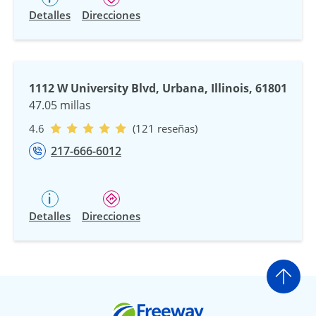
Detalles
Direcciones
1112 W University Blvd, Urbana, Illinois, 61801
47.05 millas
4.6
(121 reseñas)
217-666-6012
Detalles
Direcciones
Ir a
Freeway Insurance