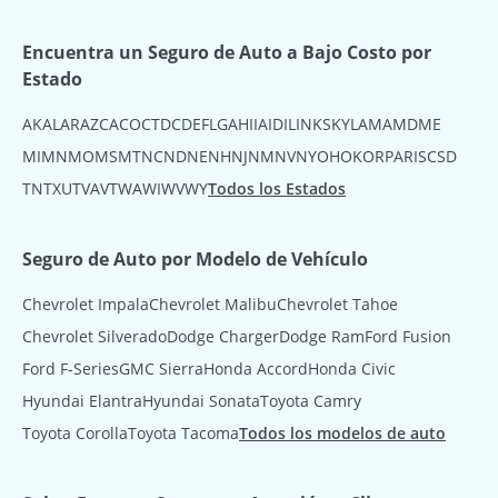
Encuentra un Seguro de Auto a Bajo Costo por
Estado
AK
AL
AR
AZ
CA
CO
CT
DC
DE
FL
GA
HI
IA
ID
IL
IN
KS
KY
LA
MA
MD
ME
MI
MN
MO
MS
MT
NC
ND
NE
NH
NJ
NM
NV
NY
OH
OK
OR
PA
RI
SC
SD
TN
TX
UT
VA
VT
WA
WI
WV
WY
Todos los Estados
Seguro de Auto por Modelo de Vehículo
Chevrolet Impala
Chevrolet Malibu
Chevrolet Tahoe
Chevrolet Silverado
Dodge Charger
Dodge Ram
Ford Fusion
Ford F-Series
GMC Sierra
Honda Accord
Honda Civic
Hyundai Elantra
Hyundai Sonata
Toyota Camry
Toyota Corolla
Toyota Tacoma
Todos los modelos de auto