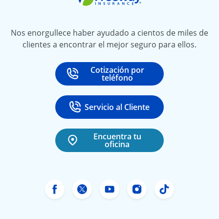
Nos enorgullece haber ayudado a cientos de miles de
clientes a encontrar el mejor seguro para ellos.
Cotización por
Call
at
teléfono
Servicio al Cliente
Call
at 888-531-6720
Encuentra tu
oficina
Facebook de Freeway Insurance
Twitter de Freeway Insurance
YouTube de Freeway In
Instagram Freewa
TikTok Free