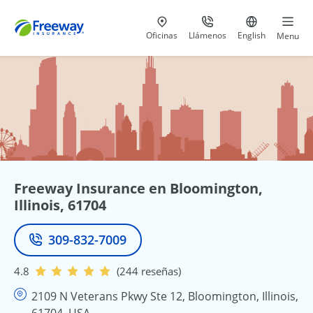
Visita nuestras
al 800-441-5533
Ir al sitio e
Oficinas
Llámenos
English
Menu
Freeway Insurance en Bloomington,
Illinois, 61704
309-832-7009
Teléfono
4.8
(244 reseñas)
2109 N Veterans Pkwy Ste 12, Bloomington, Illinois,
61704, USA