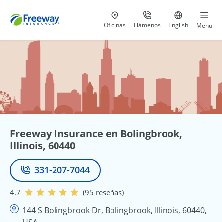
Visita nuestras
al 800-441-5533
Ir al sitio e
Oficinas
Llámenos
English
Menu
Freeway Insurance en Bolingbrook,
Illinois, 60440
331-207-7044
Teléfono
4.7
(95 reseñas)
144 S Bolingbrook Dr, Bolingbrook, Illinois, 60440,
USA