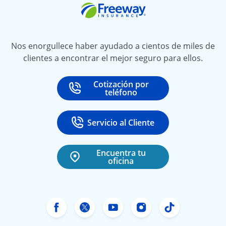
Freeway Insurance
Nos enorgullece haber ayudado a cientos de miles de
clientes a encontrar el mejor seguro para ellos.
Cotización por
Call
at
teléfono
Servicio al Cliente
Call
at 888-531-6720
Encuentra tu
oficina
Facebook de Freeway Insurance
Twitter de Freeway Insurance
YouTube de Freeway In
Instagram Freewa
TikTok Free