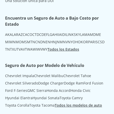
Una solución única para DUI
Encuentra un Seguro de Auto a Bajo Costo por
Estado
AK
AL
AR
AZ
CA
CO
CT
DC
DE
FL
GA
HI
IA
ID
IL
IN
KS
KY
LA
MA
MD
ME
MI
MN
MO
MS
MT
NC
ND
NE
NH
NJ
NM
NV
NY
OH
OK
OR
PA
RI
SC
SD
TN
TX
UT
VA
VT
WA
WI
WV
WY
Todos los Estados
Seguro de Auto por Modelo de Vehículo
Chevrolet Impala
Chevrolet Malibu
Chevrolet Tahoe
Chevrolet Silverado
Dodge Charger
Dodge Ram
Ford Fusion
Ford F-Series
GMC Sierra
Honda Accord
Honda Civic
Hyundai Elantra
Hyundai Sonata
Toyota Camry
Toyota Corolla
Toyota Tacoma
Todos los modelos de auto