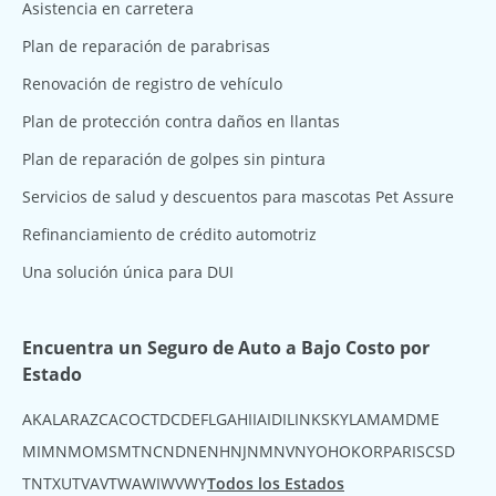
Asistencia en carretera
Plan de reparación de parabrisas
Renovación de registro de vehículo
Plan de protección contra daños en llantas
Plan de reparación de golpes sin pintura
Servicios de salud y descuentos para mascotas Pet Assure
Refinanciamiento de crédito automotriz
Una solución única para DUI
Encuentra un Seguro de Auto a Bajo Costo por
Estado
AK
AL
AR
AZ
CA
CO
CT
DC
DE
FL
GA
HI
IA
ID
IL
IN
KS
KY
LA
MA
MD
ME
MI
MN
MO
MS
MT
NC
ND
NE
NH
NJ
NM
NV
NY
OH
OK
OR
PA
RI
SC
SD
TN
TX
UT
VA
VT
WA
WI
WV
WY
Todos los Estados