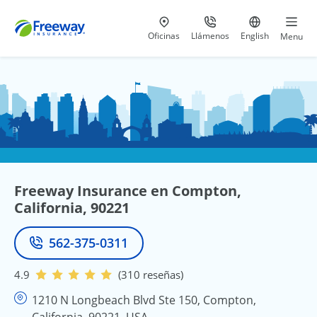
Visita nuestras
al 800-441-5533
Ir al sitio e
Oficinas
Llámenos
English
Menu
Freeway Insurance en Compton,
California, 90221
562-375-0311
Teléfono
4.9
(310 reseñas)
1210 N Longbeach Blvd Ste 150, Compton,
California, 90221, USA