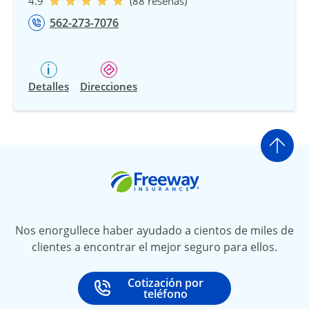
4.9
(88 reseñas)
562-273-7076
Detalles
Direcciones
Ir a
Freeway Insurance
Nos enorgullece haber ayudado a cientos de miles de
clientes a encontrar el mejor seguro para ellos.
Cotización por
Call
at
teléfono