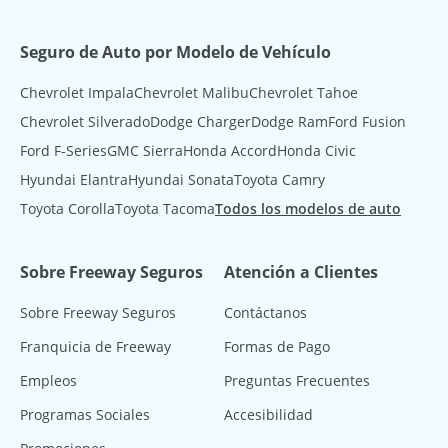
Seguro de Auto por Modelo de Vehículo
Chevrolet Impala
Chevrolet Malibu
Chevrolet Tahoe
Chevrolet Silverado
Dodge Charger
Dodge Ram
Ford Fusion
Ford F-Series
GMC Sierra
Honda Accord
Honda Civic
Hyundai Elantra
Hyundai Sonata
Toyota Camry
Toyota Corolla
Toyota Tacoma
Todos los modelos de auto
Sobre Freeway Seguros
Atención a Clientes
Sobre Freeway Seguros
Contáctanos
Franquicia de Freeway
Formas de Pago
Empleos
Preguntas Frecuentes
Programas Sociales
Accesibilidad