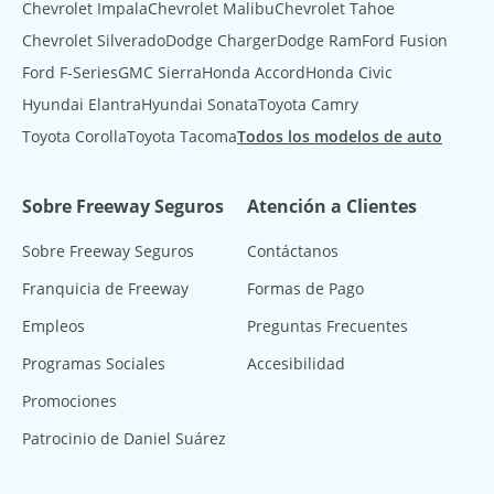
Chevrolet Impala
Chevrolet Malibu
Chevrolet Tahoe
Chevrolet Silverado
Dodge Charger
Dodge Ram
Ford Fusion
Ford F-Series
GMC Sierra
Honda Accord
Honda Civic
Hyundai Elantra
Hyundai Sonata
Toyota Camry
Toyota Corolla
Toyota Tacoma
Todos los modelos de auto
Sobre Freeway Seguros
Atención a Clientes
Sobre Freeway Seguros
Contáctanos
Franquicia de Freeway
Formas de Pago
Empleos
Preguntas Frecuentes
Programas Sociales
Accesibilidad
Promociones
Patrocinio de Daniel Suárez