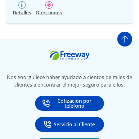
Detalles
Direcciones
Ir a
Freeway Insurance
Nos enorgullece haber ayudado a cientos de miles de
clientes a encontrar el mejor seguro para ellos.
Cotización por
Call
at
teléfono
Servicio al Cliente
Call
at 888-531-6720