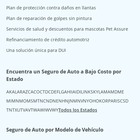
Plan de protección contra daños en llantas
Plan de reparación de golpes sin pintura
Servicios de salud y descuentos para mascotas Pet Assure
Refinanciamiento de crédito automotriz
Una solución única para DUI
Encuentra un Seguro de Auto a Bajo Costo por
Estado
AK
AL
AR
AZ
CA
CO
CT
DC
DE
FL
GA
HI
IA
ID
IL
IN
KS
KY
LA
MA
MD
ME
MI
MN
MO
MS
MT
NC
ND
NE
NH
NJ
NM
NV
NY
OH
OK
OR
PA
RI
SC
SD
TN
TX
UT
VA
VT
WA
WI
WV
WY
Todos los Estados
Seguro de Auto por Modelo de Vehículo