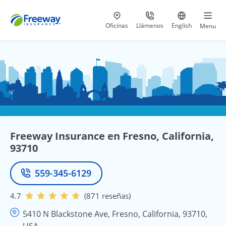
Visita nuestras
al 800-441-5533
Ir al sitio e
Oficinas
Llámenos
English
Menu
Freeway Insurance en Fresno, California,
93710
559-345-6129
Teléfono
4.7
(871 reseñas)
5410 N Blackstone Ave, Fresno, California, 93710,
USA