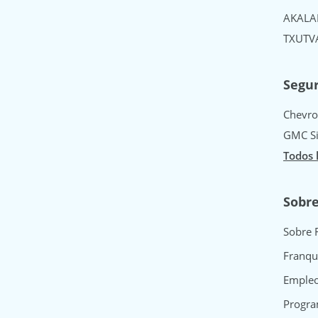
AK
AL
A
TX
UT
V
Segur
Chevro
GMC Si
Todos 
Sobr
Sobre 
Franqu
Emple
Progra