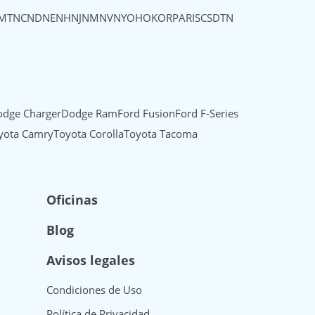
MT
NC
ND
NE
NH
NJ
NM
NV
NY
OH
OK
OR
PA
RI
SC
SD
TN
dge Charger
Dodge Ram
Ford Fusion
Ford F-Series
yota Camry
Toyota Corolla
Toyota Tacoma
Oficinas
Blog
Avisos legales
Condiciones de Uso
Política de Privacidad