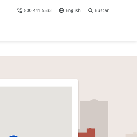
800-441-5533
English
Buscar
Llámenos
Ir al sitio en Español /