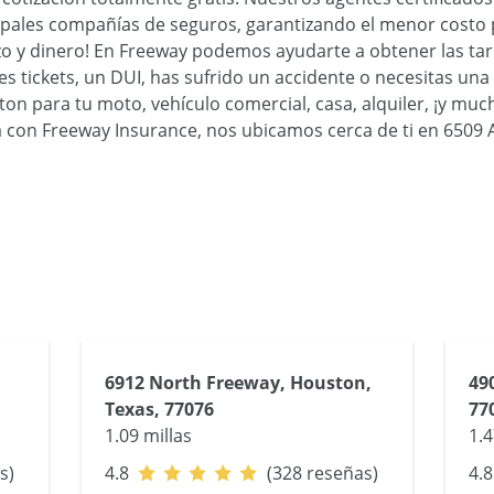
cipales compañías de seguros, garantizando el menor costo 
zo y dinero! En Freeway podemos ayudarte a obtener las tar
enes tickets, un DUI, has sufrido un accidente o necesitas u
n para tu moto, vehículo comercial, casa, alquiler, ¡y muc
con Freeway Insurance, nos ubicamos cerca de ti en 6509 Air
6912 North Freeway, Houston,
49
Texas, 77076
77
1.09 millas
1.4
s)
4.8
(328 reseñas)
4.8