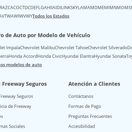
R
AZ
CA
CO
CT
DC
DE
FL
GA
HI
IA
ID
IL
IN
KS
KY
LA
MA
MD
ME
MI
MN
MO
MS
A
VT
WA
WI
WV
WY
Todos los Estados
o de Auto por Modelo de Vehículo
let Impala
Chevrolet Malibu
Chevrolet Tahoe
Chevrolet Silverado
Do
erra
Honda Accord
Honda Civic
Hyundai Elantra
Hyundai Sonata
To
los modelos de auto
e Freeway Seguros
Atención a Clientes
Freeway Seguros
Contáctanos
icia de Freeway
Formas de Pago
os
Preguntas Frecuentes
mas Sociales
Accesibilidad