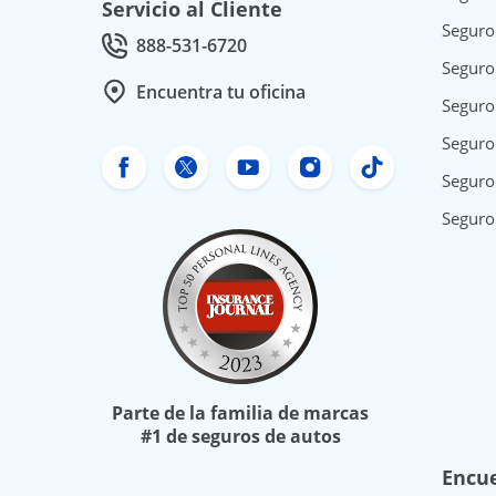
Servicio al Cliente
Seguro
888-531-6720
Call Customer service at
Seguro
Encuentra tu oficina
Seguro
Seguro 
Facebook de Freeway Insurance
Twitter de Freeway Insurance
YouTube de Freeway In
Instagram Freewa
TikTok Free
Seguro
Seguro
Parte de la familia de marcas
#1 de seguros de autos
Encue