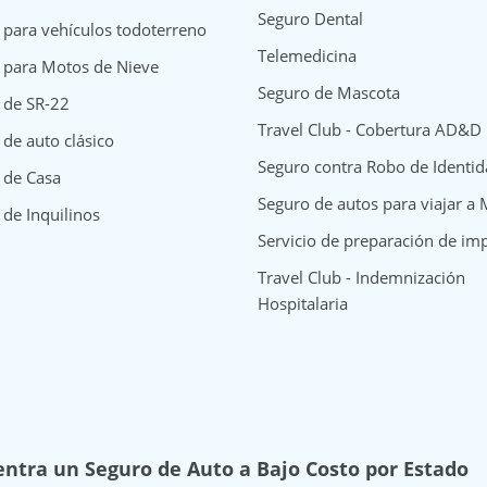
Seguro Dental
 para vehículos todoterreno
Telemedicina
 para Motos de Nieve
Seguro de Mascota
 de SR-22
Travel Club - Cobertura AD&D
de auto clásico
Seguro contra Robo de Identi
surance
y Insurance
way Insurance
 de Casa
Seguro de autos para viajar a
 de Inquilinos
Servicio de preparación de im
Travel Club - Indemnización
Hospitalaria
ntra un Seguro de Auto a Bajo Costo por Estado