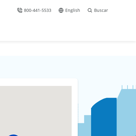
800-441-5533
English
Buscar
Llámenos
Ir al sitio en Español /