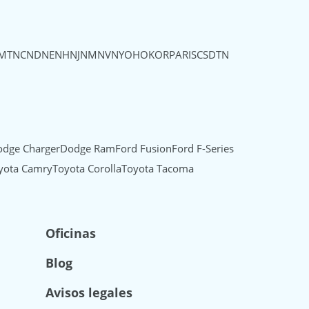
MT
NC
ND
NE
NH
NJ
NM
NV
NY
OH
OK
OR
PA
RI
SC
SD
TN
dge Charger
Dodge Ram
Ford Fusion
Ford F-Series
yota Camry
Toyota Corolla
Toyota Tacoma
Oficinas
Blog
Avisos legales