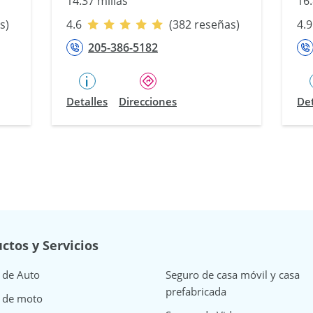
14.37 millas
16.
s)
4.6
(382 reseñas)
4.9
205-386-5182
Detalles
Direcciones
Det
ctos y Servicios
 de Auto
Seguro de casa móvil y casa
prefabricada
 de moto