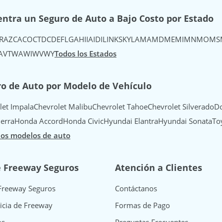
ntra un Seguro de Auto a Bajo Costo por Estado
R
AZ
CA
CO
CT
DC
DE
FL
GA
HI
IA
ID
IL
IN
KS
KY
LA
MA
MD
ME
MI
MN
MO
MS
A
VT
WA
WI
WV
WY
Todos los Estados
o de Auto por Modelo de Vehículo
let Impala
Chevrolet Malibu
Chevrolet Tahoe
Chevrolet Silverado
Do
erra
Honda Accord
Honda Civic
Hyundai Elantra
Hyundai Sonata
To
los modelos de auto
e Freeway Seguros
Atención a Clientes
Freeway Seguros
Contáctanos
icia de Freeway
Formas de Pago