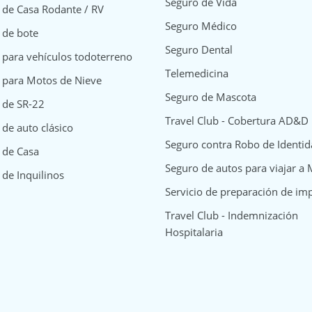
Seguro de Vida
 de Casa Rodante / RV
Seguro Médico
 de bote
Seguro Dental
 para vehículos todoterreno
Telemedicina
 para Motos de Nieve
Seguro de Mascota
 de SR-22
Travel Club - Cobertura AD&D
de auto clásico
Seguro contra Robo de Identi
surance
y Insurance
way Insurance
 de Casa
Seguro de autos para viajar a
 de Inquilinos
Servicio de preparación de im
Travel Club - Indemnización
Hospitalaria