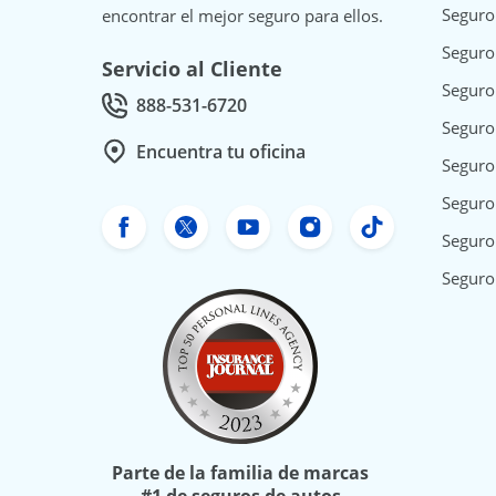
Seguro
encontrar el mejor seguro para ellos.
Seguro
Servicio al Cliente
Seguro
888-531-6720
Call Customer service at
Seguro
Encuentra tu oficina
Seguro
Seguro 
Facebook de Freeway Insurance
Twitter de Freeway Insurance
YouTube de Freeway In
Instagram Freewa
TikTok Free
Seguro
Seguro
Parte de la familia de marcas
#1 de seguros de autos