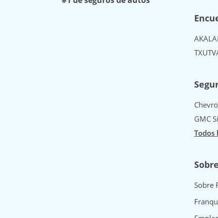
Encue
AK
AL
A
TX
UT
V
Segur
Chevro
GMC Si
Todos 
Sobr
Sobre 
Franqu