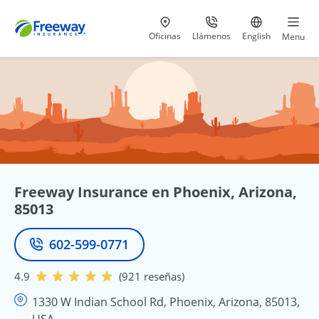
Visita nuestras
al 800-441-5533
Ir al sitio e
Oficinas
Llámenos
English
Menu
Freeway Insurance en Phoenix, Arizona,
85013
602-599-0771
Teléfono
4.9
(921 reseñas)
1330 W Indian School Rd, Phoenix, Arizona, 85013,
USA