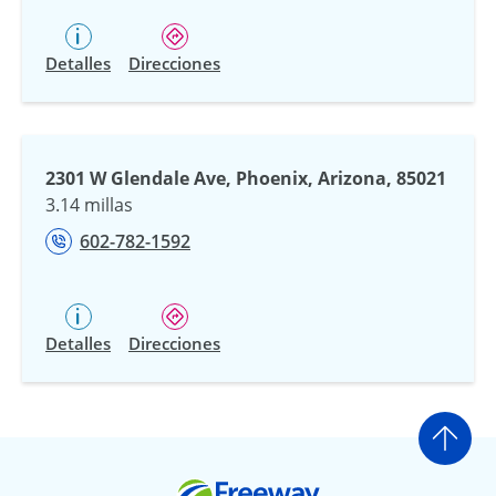
Detalles
Direcciones
2301 W Glendale Ave, Phoenix, Arizona, 85021
3.14 millas
602-782-1592
Detalles
Direcciones
Ir a
Freeway Insurance