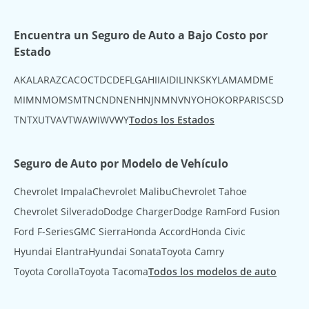
Encuentra un Seguro de Auto a Bajo Costo por
Estado
AK
AL
AR
AZ
CA
CO
CT
DC
DE
FL
GA
HI
IA
ID
IL
IN
KS
KY
LA
MA
MD
ME
MI
MN
MO
MS
MT
NC
ND
NE
NH
NJ
NM
NV
NY
OH
OK
OR
PA
RI
SC
SD
TN
TX
UT
VA
VT
WA
WI
WV
WY
Todos los Estados
Seguro de Auto por Modelo de Vehículo
Chevrolet Impala
Chevrolet Malibu
Chevrolet Tahoe
Chevrolet Silverado
Dodge Charger
Dodge Ram
Ford Fusion
Ford F-Series
GMC Sierra
Honda Accord
Honda Civic
Hyundai Elantra
Hyundai Sonata
Toyota Camry
Toyota Corolla
Toyota Tacoma
Todos los modelos de auto