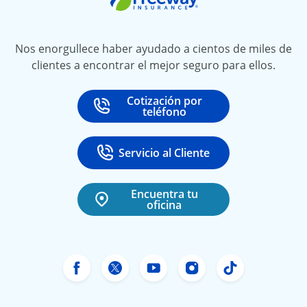
Nos enorgullece haber ayudado a cientos de miles de
clientes a encontrar el mejor seguro para ellos.
Cotización por
Call
at
teléfono
Servicio al Cliente
Call
at 888-531-6720
Encuentra tu
oficina
Facebook de Freeway Insurance
Twitter de Freeway Insurance
YouTube de Freeway In
Instagram Freewa
TikTok Free