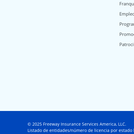
Franqu
Emple
Progra
Promo
Patroci
© 2025 Freeway Insurance Services America, LLC.
Listado de entidades/número de licencia por estado