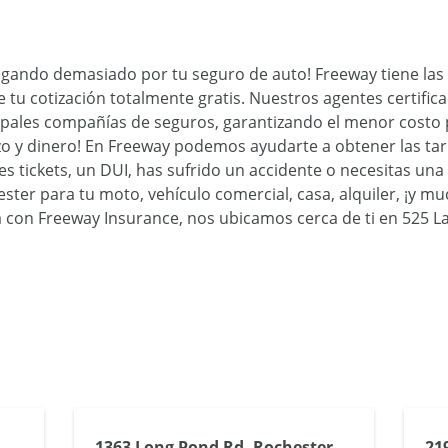
agando demasiado por tu seguro de auto! Freeway tiene las 
tu cotización totalmente gratis. Nuestros agentes certific
cipales compañías de seguros, garantizando el menor costo 
zo y dinero! En Freeway podemos ayudarte a obtener las tar
enes tickets, un DUI, has sufrido un accidente o necesitas u
ter para tu moto, vehículo comercial, casa, alquiler, ¡y mu
con Freeway Insurance, nos ubicamos cerca de ti en 525 La
1363 Long Pond Rd, Rochester,
21