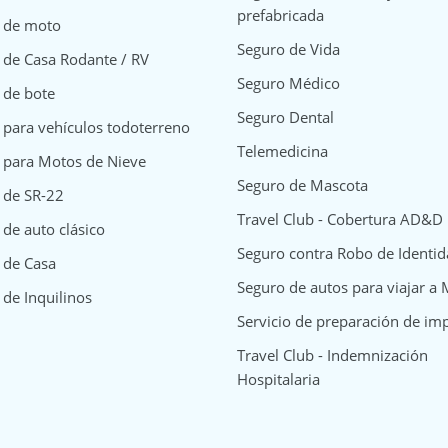
prefabricada
 de moto
Seguro de Vida
 de Casa Rodante / RV
Seguro Médico
 de bote
Seguro Dental
 para vehículos todoterreno
Telemedicina
 para Motos de Nieve
Seguro de Mascota
 de SR-22
Travel Club - Cobertura AD&D
de auto clásico
Seguro contra Robo de Identi
surance
y Insurance
way Insurance
 de Casa
Seguro de autos para viajar a
 de Inquilinos
Servicio de preparación de im
Travel Club - Indemnización
Hospitalaria