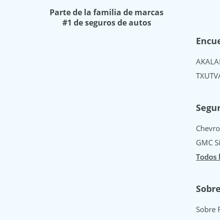
Parte de la familia de marcas
#1 de seguros de autos
Encue
AK
AL
A
TX
UT
V
Segur
Chevro
GMC Si
Todos 
Sobr
Sobre 