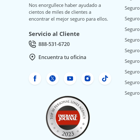
Nos enorgullece haber ayudado a
Seguro
cientos de miles de clientes a
Seguro
encontrar el mejor seguro para ellos.
Seguro
Servicio al Cliente
Seguro
888-531-6720
Call Customer service at
Seguro
Encuentra tu oficina
Seguro
Seguro 
Facebook de Freeway Insurance
Twitter de Freeway Insurance
YouTube de Freeway In
Instagram Freewa
TikTok Free
Seguro
Seguro