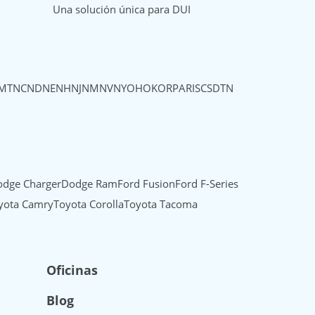
Una solución única para DUI
MT
NC
ND
NE
NH
NJ
NM
NV
NY
OH
OK
OR
PA
RI
SC
SD
TN
dge Charger
Dodge Ram
Ford Fusion
Ford F-Series
yota Camry
Toyota Corolla
Toyota Tacoma
Oficinas
Blog