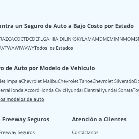
ntra un Seguro de Auto a Bajo Costo por Estado
R
AZ
CA
CO
CT
DC
DE
FL
GA
HI
IA
ID
IL
IN
KS
KY
LA
MA
MD
ME
MI
MN
MO
MS
A
VT
WA
WI
WV
WY
Todos los Estados
o de Auto por Modelo de Vehículo
let Impala
Chevrolet Malibu
Chevrolet Tahoe
Chevrolet Silverado
Do
erra
Honda Accord
Honda Civic
Hyundai Elantra
Hyundai Sonata
To
los modelos de auto
e Freeway Seguros
Atención a Clientes
Freeway Seguros
Contáctanos