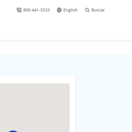
800-441-5533
English
Buscar
Llámenos
Ir al sitio en Español /