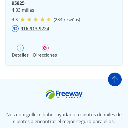
95825
4.03 millas
4.3
(284 reseñas)
916-913-9224
Detalles
Direcciones
Ir a
Freeway Insurance
Nos enorgullece haber ayudado a cientos de miles de
clientes a encontrar el mejor seguro para ellos.