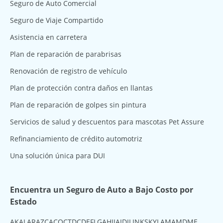
Seguro de Auto Comercial
Seguro de Viaje Compartido
Asistencia en carretera
Plan de reparación de parabrisas
Renovación de registro de vehículo
Plan de protección contra daños en llantas
Plan de reparación de golpes sin pintura
Servicios de salud y descuentos para mascotas Pet Assure
Refinanciamiento de crédito automotriz
Una solución única para DUI
Encuentra un Seguro de Auto a Bajo Costo por
Estado
AK
AL
AR
AZ
CA
CO
CT
DC
DE
FL
GA
HI
IA
ID
IL
IN
KS
KY
LA
MA
MD
ME