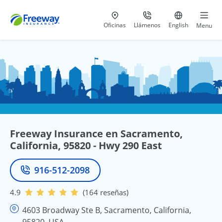
Visita nuestras
al 800-441-5533
Ir al sitio e
Oficinas
Llámenos
English
Menu
Freeway Insurance en Sacramento,
California, 95820 - Hwy 290 East
916-512-2098
Teléfono
4.9
(164 reseñas)
4603 Broadway Ste B, Sacramento, California,
95820, USA