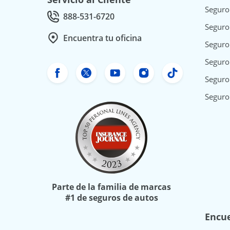
Seguro
888-531-6720
Call Customer service at
Seguro
Encuentra tu oficina
Seguro
Seguro 
Facebook de Freeway Insurance
Twitter de Freeway Insurance
YouTube de Freeway In
Instagram Freewa
TikTok Free
Seguro
Seguro
Parte de la familia de marcas
#1 de seguros de autos
Encue