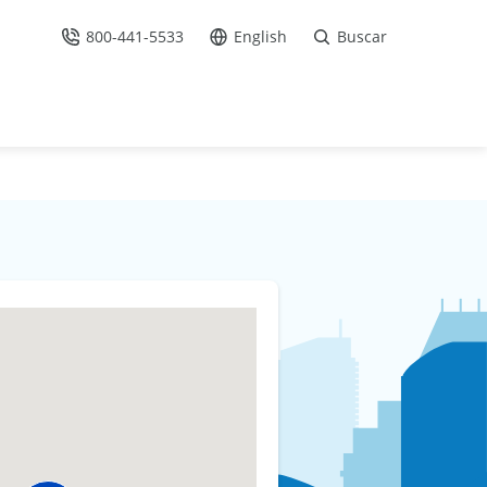
800-441-5533
English
Buscar
Llámenos
Ir al sitio en Español /