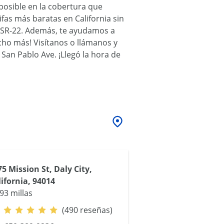
posible en la cobertura que
fas más baratas en California sin
na SR-22. Además, te ayudamos a
cho más! Visítanos o llámanos y
San Pablo Ave. ¡Llegó la hora de
5 Mission St, Daly City,
lifornia, 94014
93 millas
(490 reseñas)