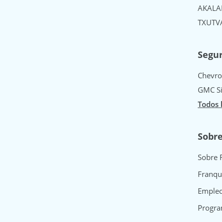
AK
AL
A
TX
UT
V
Segur
Chevro
GMC Si
Todos 
Sobr
Sobre 
Franqu
Emple
Progra