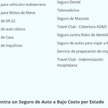
Seguro Dental
 para vehículos todoterreno
Telemedicina
 para Motos de Nieve
Seguro de Mascota
 de SR-22
Travel Club - Cobertura AD&D
de auto clásico
Seguro contra Robo de Identi
surance
y Insurance
way Insurance
 de Casa
Seguro de autos para viajar a
 de Inquilinos
Servicio de preparación de im
Travel Club - Indemnización
Hospitalaria
ntra un Seguro de Auto a Bajo Costo por Estado