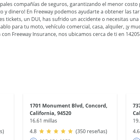
cipales compañías de seguros, garantizando el menor costo 
zo y dinero! En Freeway podemos ayudarte a obtener las tari
enes tickets, un DUI, has sufrido un accidente o necesitas u
blo para tu moto, vehículo comercial, casa, alquiler, ¡y mu
con Freeway Insurance, nos ubicamos cerca de ti en 14205 
1701 Monument Blvd, Concord,
737
California, 94520
Ca
16.61 millas
19.
s)
4.8
(350 reseñas)
4.6