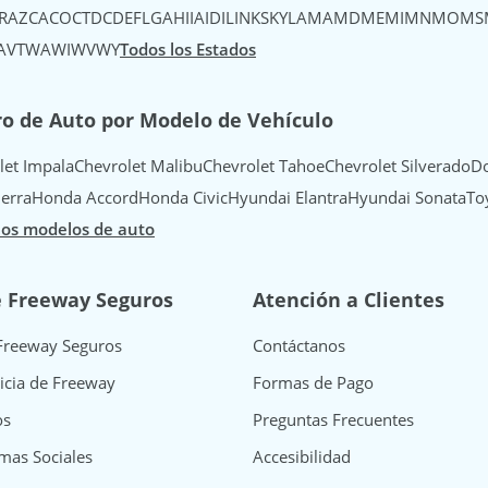
R
AZ
CA
CO
CT
DC
DE
FL
GA
HI
IA
ID
IL
IN
KS
KY
LA
MA
MD
ME
MI
MN
MO
MS
A
VT
WA
WI
WV
WY
Todos los Estados
o de Auto por Modelo de Vehículo
let Impala
Chevrolet Malibu
Chevrolet Tahoe
Chevrolet Silverado
Do
erra
Honda Accord
Honda Civic
Hyundai Elantra
Hyundai Sonata
To
los modelos de auto
e Freeway Seguros
Atención a Clientes
Freeway Seguros
Contáctanos
icia de Freeway
Formas de Pago
os
Preguntas Frecuentes
mas Sociales
Accesibilidad