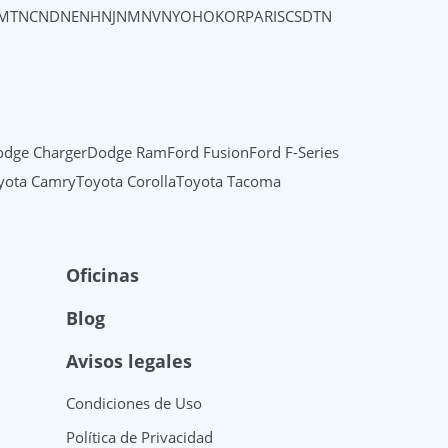
MT
NC
ND
NE
NH
NJ
NM
NV
NY
OH
OK
OR
PA
RI
SC
SD
TN
dge Charger
Dodge Ram
Ford Fusion
Ford F-Series
yota Camry
Toyota Corolla
Toyota Tacoma
Oficinas
Blog
Avisos legales
Condiciones de Uso
Política de Privacidad