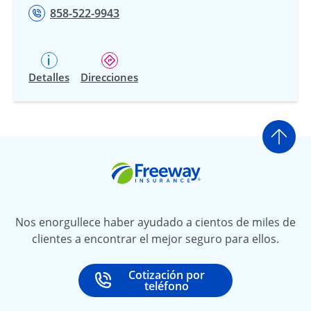
858-522-9943
Detalles
Direcciones
Ir a
Freeway Insurance
Nos enorgullece haber ayudado a cientos de miles de
clientes a encontrar el mejor seguro para ellos.
Cotización por
Call
at
teléfono