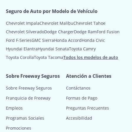
Seguro de Auto por Modelo de Vehículo
Chevrolet Impala
Chevrolet Malibu
Chevrolet Tahoe
Chevrolet Silverado
Dodge Charger
Dodge Ram
Ford Fusion
Ford F-Series
GMC Sierra
Honda Accord
Honda Civic
Hyundai Elantra
Hyundai Sonata
Toyota Camry
Toyota Corolla
Toyota Tacoma
Todos los modelos de auto
Sobre Freeway Seguros
Atención a Clientes
Sobre Freeway Seguros
Contáctanos
Franquicia de Freeway
Formas de Pago
Empleos
Preguntas Frecuentes
Programas Sociales
Accesibilidad
Promociones