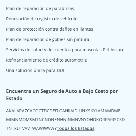
Plan de reparación de parabrisas
Renovación de registro de vehículo
Plan de protección contra daños en llantas
Plan de reparación de golpes sin pintura
Servicios de salud y descuentos para mascotas Pet Assure
Refinanciamiento de crédito automotriz
Una solución única para DUI
Encuentra un Seguro de Auto a Bajo Costo por
Estado
AK
AL
AR
AZ
CA
CO
CT
DC
DE
FL
GA
HI
IA
ID
IL
IN
KS
KY
LA
MA
MD
ME
MI
MN
MO
MS
MT
NC
ND
NE
NH
NJ
NM
NV
NY
OH
OK
OR
PA
RI
SC
SD
TN
TX
UT
VA
VT
WA
WI
WV
WY
Todos los Estados