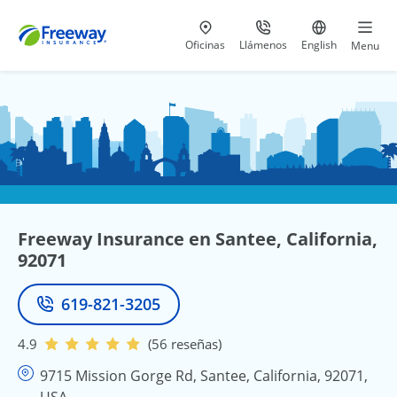
Visita nuestras
al 800-441-5533
Ir al sitio e
Oficinas
Llámenos
English
Menu
Freeway Insurance en Santee, California,
92071
619-821-3205
Teléfono
4.9
(56 reseñas)
9715 Mission Gorge Rd, Santee, California, 92071,
USA