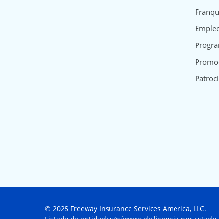
Franqu
Emple
Progra
Promo
Patroci
© 2025 Freeway Insurance Services America, LLC.
Listado de entidades/número de licencia por estado