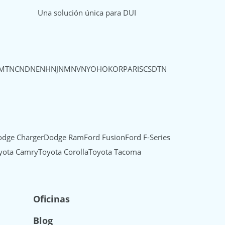
Una solución única para DUI
MT
NC
ND
NE
NH
NJ
NM
NV
NY
OH
OK
OR
PA
RI
SC
SD
TN
dge Charger
Dodge Ram
Ford Fusion
Ford F-Series
yota Camry
Toyota Corolla
Toyota Tacoma
Oficinas
Blog