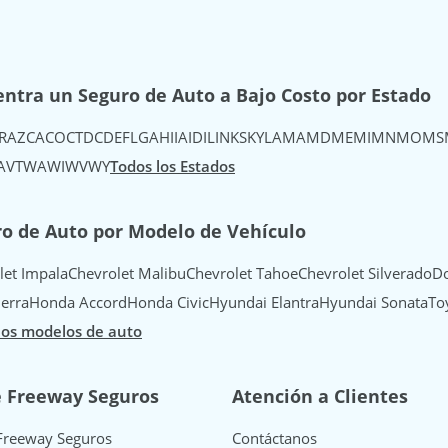
ntra un Seguro de Auto a Bajo Costo por Estado
R
AZ
CA
CO
CT
DC
DE
FL
GA
HI
IA
ID
IL
IN
KS
KY
LA
MA
MD
ME
MI
MN
MO
MS
A
VT
WA
WI
WV
WY
Todos los Estados
o de Auto por Modelo de Vehículo
let Impala
Chevrolet Malibu
Chevrolet Tahoe
Chevrolet Silverado
Do
erra
Honda Accord
Honda Civic
Hyundai Elantra
Hyundai Sonata
To
los modelos de auto
e Freeway Seguros
Atención a Clientes
Freeway Seguros
Contáctanos