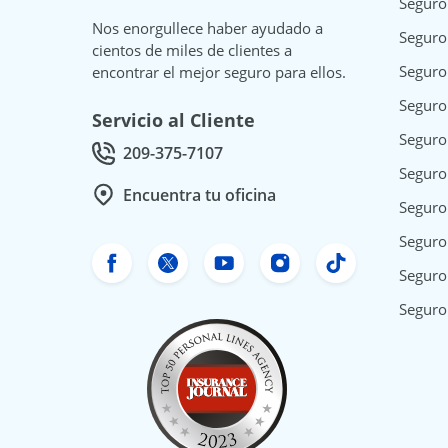
Seguro
Nos enorgullece haber ayudado a
Seguro
cientos de miles de clientes a
Seguro
encontrar el mejor seguro para ellos.
Seguro
Servicio al Cliente
Seguro
209-375-7107
Call Customer service at
Seguro
Encuentra tu oficina
Seguro
Seguro 
Facebook de Freeway Insurance
Twitter de Freeway Insurance
YouTube de Freeway In
Instagram Freewa
TikTok Free
Seguro
Seguro