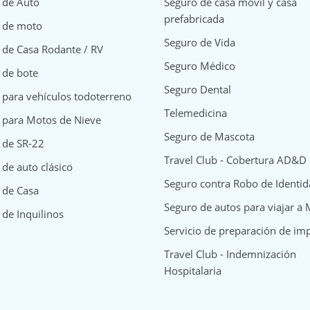
 de Auto
Seguro de casa móvil y casa
prefabricada
 de moto
Seguro de Vida
 de Casa Rodante / RV
Seguro Médico
 de bote
Seguro Dental
 para vehículos todoterreno
Telemedicina
 para Motos de Nieve
Seguro de Mascota
 de SR-22
Travel Club - Cobertura AD&D
de auto clásico
Seguro contra Robo de Identi
surance
y Insurance
way Insurance
 de Casa
Seguro de autos para viajar a
 de Inquilinos
Servicio de preparación de im
Travel Club - Indemnización
Hospitalaria