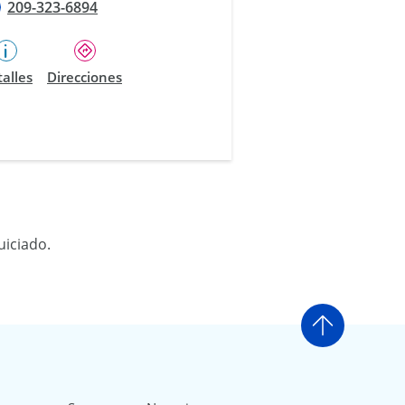
209-323-6894
alles
Direcciones
uiciado.
Ir arriba