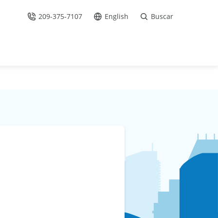
209-375-7107
English
Buscar
Llámenos
Ir al sitio en Español /