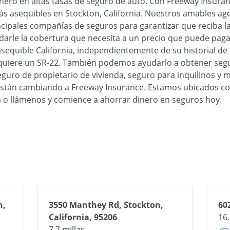
nero en altas tasas de seguro de auto. Con Freeway Insuran
s asequibles en Stockton, California. Nuestros amables age
cipales compañías de seguros para garantizar que reciba la
darle la cobertura que necesita a un precio que puede pag
equible California, independientemente de su historial de 
equiere un SR-22. También podemos ayudarlo a obtener segu
guro de propietario de vivienda, seguro para inquilinos y m
stán cambiando a Freeway Insurance. Estamos ubicados co
ina o llámenos y comience a ahorrar dinero en seguros hoy.
n,
3550 Manthey Rd, Stockton,
602
California, 95206
16.
7.7 millas