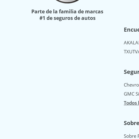
Parte de la familia de marcas
#1 de seguros de autos
Encue
AK
AL
A
TX
UT
V
Segur
Chevro
GMC Si
Todos 
Sobr
Sobre 