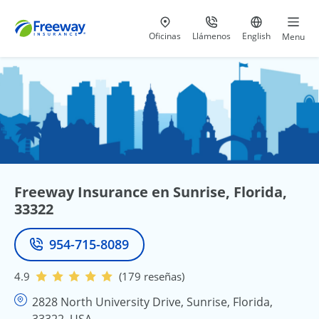
Visita nuestras
al 800-441-5533
Ir al sitio e
Oficinas
Llámenos
English
Menu
Freeway Insurance en Sunrise, Florida,
33322
954-715-8089
Teléfono
4.9
(179 reseñas)
2828 North University Drive, Sunrise, Florida,
33322, USA