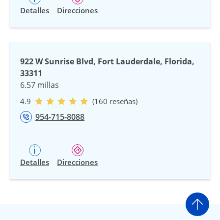
Detalles
Direcciones
922 W Sunrise Blvd, Fort Lauderdale, Florida,
33311
6.57 millas
4.9
(160 reseñas)
954-715-8088
Detalles
Direcciones
Ir a