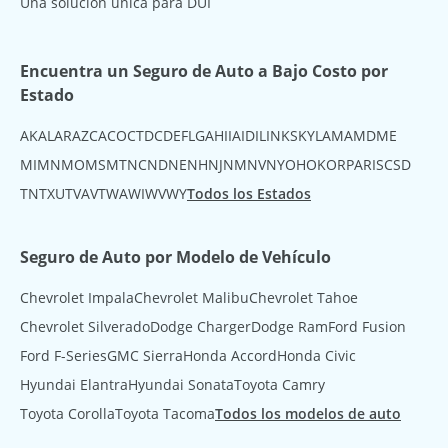
Una solución única para DUI
Encuentra un Seguro de Auto a Bajo Costo por
Estado
AK
AL
AR
AZ
CA
CO
CT
DC
DE
FL
GA
HI
IA
ID
IL
IN
KS
KY
LA
MA
MD
ME
MI
MN
MO
MS
MT
NC
ND
NE
NH
NJ
NM
NV
NY
OH
OK
OR
PA
RI
SC
SD
TN
TX
UT
VA
VT
WA
WI
WV
WY
Todos los Estados
Seguro de Auto por Modelo de Vehículo
Chevrolet Impala
Chevrolet Malibu
Chevrolet Tahoe
Chevrolet Silverado
Dodge Charger
Dodge Ram
Ford Fusion
Ford F-Series
GMC Sierra
Honda Accord
Honda Civic
Hyundai Elantra
Hyundai Sonata
Toyota Camry
Toyota Corolla
Toyota Tacoma
Todos los modelos de auto