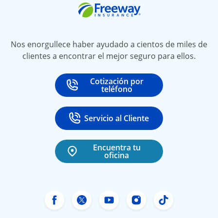
Freeway Insurance
Nos enorgullece haber ayudado a cientos de miles de
clientes a encontrar el mejor seguro para ellos.
Cotización por
Call
at
teléfono
Servicio al Cliente
Call
at 888-531-6720
Encuentra tu
oficina
Facebook de Freeway Insurance
Twitter de Freeway Insurance
YouTube de Freeway In
Instagram Freewa
TikTok Free