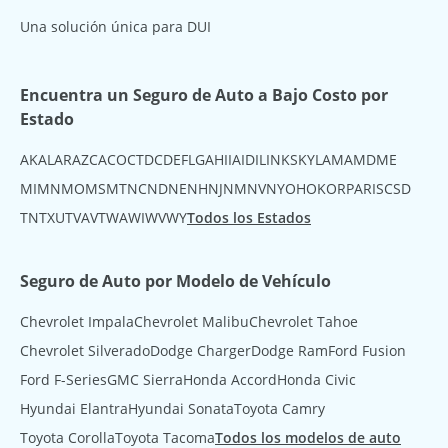
Una solución única para DUI
Encuentra un Seguro de Auto a Bajo Costo por
Estado
AK
AL
AR
AZ
CA
CO
CT
DC
DE
FL
GA
HI
IA
ID
IL
IN
KS
KY
LA
MA
MD
ME
MI
MN
MO
MS
MT
NC
ND
NE
NH
NJ
NM
NV
NY
OH
OK
OR
PA
RI
SC
SD
TN
TX
UT
VA
VT
WA
WI
WV
WY
Todos los Estados
Seguro de Auto por Modelo de Vehículo
Chevrolet Impala
Chevrolet Malibu
Chevrolet Tahoe
Chevrolet Silverado
Dodge Charger
Dodge Ram
Ford Fusion
Ford F-Series
GMC Sierra
Honda Accord
Honda Civic
Hyundai Elantra
Hyundai Sonata
Toyota Camry
Toyota Corolla
Toyota Tacoma
Todos los modelos de auto