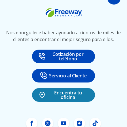
Ir a
Freeway Insurance
Nos enorgullece haber ayudado a cientos de miles de
clientes a encontrar el mejor seguro para ellos.
Cotización por
Call
at
teléfono
Servicio al Cliente
Call
at 888-531-6720
Encuentra tu
oficina
Facebook de Freeway Insurance
Twitter de Freeway Insurance
YouTube de Freeway In
Instagram Freewa
TikTok Free