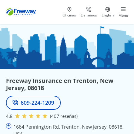
Visita nuestras
al 800-441-5533
Ir al sitio e
Oficinas
Llámenos
English
Menu
Freeway Insurance en Trenton, New
Jersey, 08618
609-224-1209
Teléfono
4.8
(407 reseñas)
1684 Pennington Rd, Trenton, New Jersey, 08618,
USA