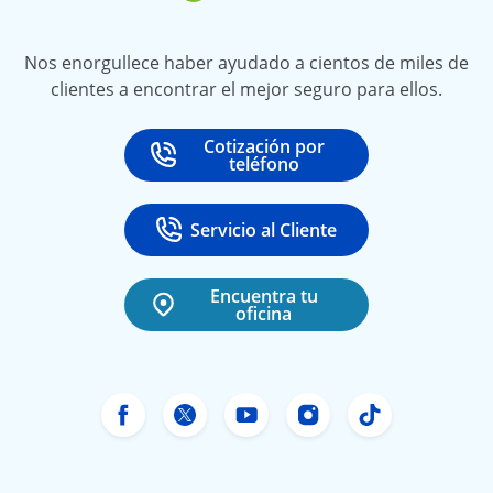
Nos enorgullece haber ayudado a cientos de miles de
clientes a encontrar el mejor seguro para ellos.
Cotización por
Call
at
teléfono
Servicio al Cliente
Call
at 888-531-6720
Encuentra tu
oficina
Facebook de Freeway Insurance
Twitter de Freeway Insurance
YouTube de Freeway In
Instagram Freewa
TikTok Free