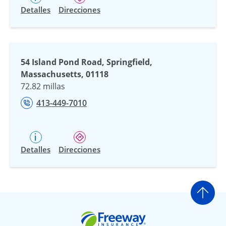
Detalles
Direcciones
54 Island Pond Road, Springfield,
Massachusetts, 01118
72.82 millas
413-449-7010
Detalles
Direcciones
Ir a
Freeway Insurance