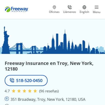
Visita nuestras
al 800-441-5533
Ir al sitio e
Oficinas
Llámenos
English
Menu
Freeway Insurance en Troy, New York,
12180
518-520-0450
Teléfono
4.7
(96 reseñas)
351 Broadway, Troy, New York, 12180, USA