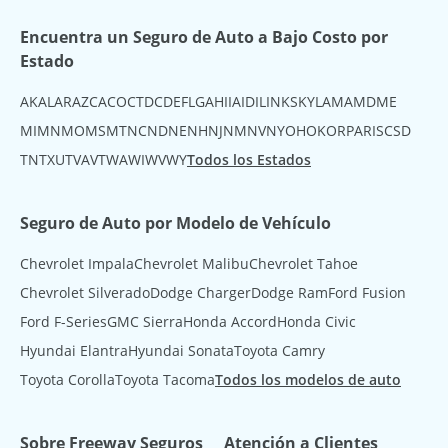
Encuentra un Seguro de Auto a Bajo Costo por
Estado
AK
AL
AR
AZ
CA
CO
CT
DC
DE
FL
GA
HI
IA
ID
IL
IN
KS
KY
LA
MA
MD
ME
MI
MN
MO
MS
MT
NC
ND
NE
NH
NJ
NM
NV
NY
OH
OK
OR
PA
RI
SC
SD
TN
TX
UT
VA
VT
WA
WI
WV
WY
Todos los Estados
Seguro de Auto por Modelo de Vehículo
Chevrolet Impala
Chevrolet Malibu
Chevrolet Tahoe
Chevrolet Silverado
Dodge Charger
Dodge Ram
Ford Fusion
Ford F-Series
GMC Sierra
Honda Accord
Honda Civic
Hyundai Elantra
Hyundai Sonata
Toyota Camry
Toyota Corolla
Toyota Tacoma
Todos los modelos de auto
Sobre Freeway Seguros
Atención a Clientes