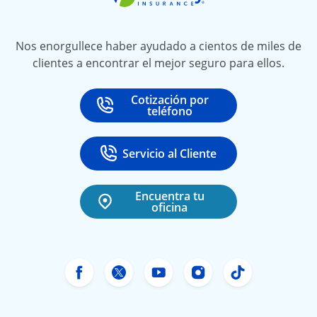
Nos enorgullece haber ayudado a cientos de miles de
clientes a encontrar el mejor seguro para ellos.
Cotización por
Call
at
teléfono
Servicio al Cliente
Call
at 888-531-6720
Encuentra tu
oficina
Facebook de Freeway Insurance
Twitter de Freeway Insurance
YouTube de Freeway In
Instagram Freewa
TikTok Free