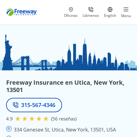
Visita nuestras
al 800-441-5533
Ir al sitio e
Oficinas
Llámenos
English
Menu
Freeway Insurance en Utica, New York,
13501
315-567-4346
Teléfono
4.9
(56 reseñas)
334 Genesee St, Utica, New York, 13501, USA