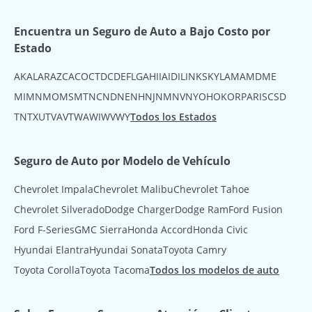
Encuentra un Seguro de Auto a Bajo Costo por
Estado
AK
AL
AR
AZ
CA
CO
CT
DC
DE
FL
GA
HI
IA
ID
IL
IN
KS
KY
LA
MA
MD
ME
MI
MN
MO
MS
MT
NC
ND
NE
NH
NJ
NM
NV
NY
OH
OK
OR
PA
RI
SC
SD
TN
TX
UT
VA
VT
WA
WI
WV
WY
Todos los Estados
Seguro de Auto por Modelo de Vehículo
Chevrolet Impala
Chevrolet Malibu
Chevrolet Tahoe
Chevrolet Silverado
Dodge Charger
Dodge Ram
Ford Fusion
Ford F-Series
GMC Sierra
Honda Accord
Honda Civic
Hyundai Elantra
Hyundai Sonata
Toyota Camry
Toyota Corolla
Toyota Tacoma
Todos los modelos de auto