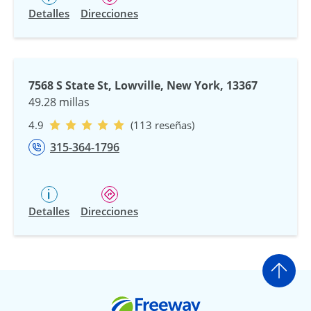
Detalles
Direcciones
7568 S State St, Lowville, New York, 13367
49.28 millas
4.9
(113 reseñas)
315-364-1796
Detalles
Direcciones
Ir a
Freeway Insurance