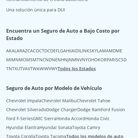
Una solución única para DUI
Encuentra un Seguro de Auto a Bajo Costo por
Estado
AK
AL
AR
AZ
CA
CO
CT
DC
DE
FL
GA
HI
IA
ID
IL
IN
KS
KY
LA
MA
MD
ME
MI
MN
MO
MS
MT
NC
ND
NE
NH
NJ
NM
NV
NY
OH
OK
OR
PA
RI
SC
SD
TN
TX
UT
VA
VT
WA
WI
WV
WY
Todos los Estados
Seguro de Auto por Modelo de Vehículo
Chevrolet Impala
Chevrolet Malibu
Chevrolet Tahoe
Chevrolet Silverado
Dodge Charger
Dodge Ram
Ford Fusion
Ford F-Series
GMC Sierra
Honda Accord
Honda Civic
Hyundai Elantra
Hyundai Sonata
Toyota Camry
Toyota Corolla
Toyota Tacoma
Todos los modelos de auto