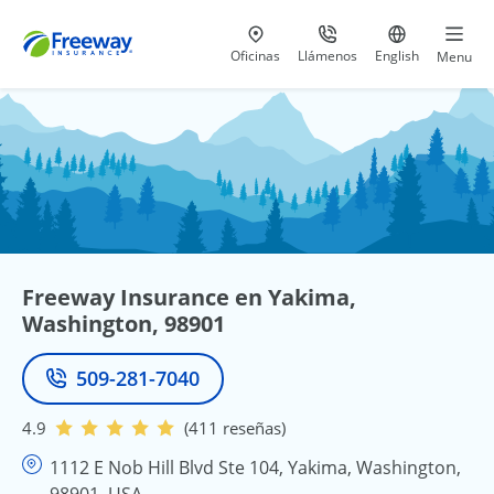
Visita nuestras
al 800-441-5533
Ir al sitio e
Oficinas
Llámenos
English
Menu
Freeway Insurance en Yakima,
Washington, 98901
509-281-7040
Teléfono
4.9
(411 reseñas)
1112 E Nob Hill Blvd Ste 104, Yakima, Washington,
98901, USA