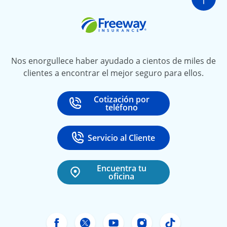
Ir a
Freeway Insurance
Nos enorgullece haber ayudado a cientos de miles de
clientes a encontrar el mejor seguro para ellos.
Cotización por
Call
at
teléfono
Servicio al Cliente
Call
at 888-531-6720
Encuentra tu
oficina