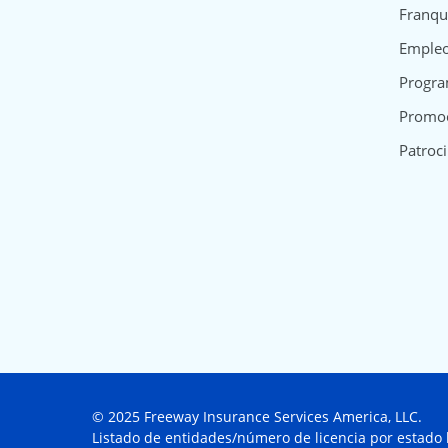
Franqu
Emple
Progra
Promo
Patroci
© 2025 Freeway Insurance Services America, LLC.
Listado de entidades/número de licencia por estado