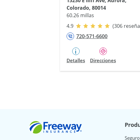
15230 E Iliff Ave, Aurora,
Colorado, 80014
60.26 millas
4.9
(306 reseña
720-571-6600
Detalles
Direcciones
Freeway Insurance
Produ
Seguro