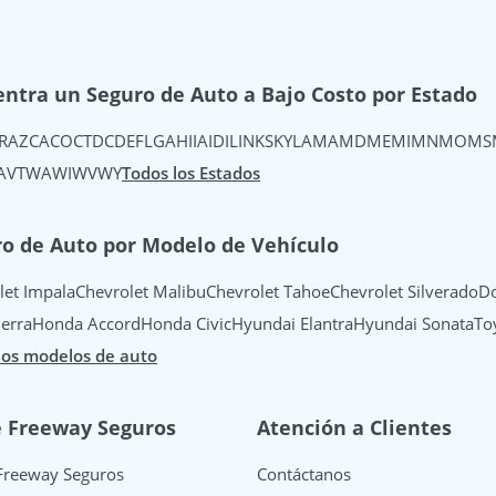
ntra un Seguro de Auto a Bajo Costo por Estado
R
AZ
CA
CO
CT
DC
DE
FL
GA
HI
IA
ID
IL
IN
KS
KY
LA
MA
MD
ME
MI
MN
MO
MS
A
VT
WA
WI
WV
WY
Todos los Estados
o de Auto por Modelo de Vehículo
let Impala
Chevrolet Malibu
Chevrolet Tahoe
Chevrolet Silverado
Do
erra
Honda Accord
Honda Civic
Hyundai Elantra
Hyundai Sonata
To
los modelos de auto
e Freeway Seguros
Atención a Clientes
Freeway Seguros
Contáctanos