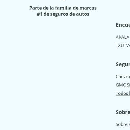
Parte de la familia de marcas
#1 de seguros de autos
Encue
AK
AL
A
TX
UT
V
Segur
Chevro
GMC Si
Todos 
Sobr
Sobre 