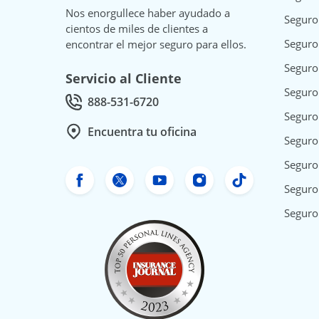
Nos enorgullece haber ayudado a
Seguro
cientos de miles de clientes a
Seguro
encontrar el mejor seguro para ellos.
Seguro
Servicio al Cliente
Seguro
888-531-6720
Call Customer service at
Seguro
Encuentra tu oficina
Seguro
Seguro 
Facebook de Freeway Insurance
Twitter de Freeway Insurance
YouTube de Freeway In
Instagram Freewa
TikTok Free
Seguro
Seguro