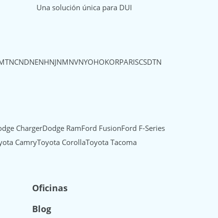
Una solución única para DUI
MT
NC
ND
NE
NH
NJ
NM
NV
NY
OH
OK
OR
PA
RI
SC
SD
TN
dge Charger
Dodge Ram
Ford Fusion
Ford F-Series
yota Camry
Toyota Corolla
Toyota Tacoma
Oficinas
Blog