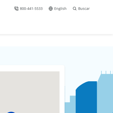
800-441-5533
English
Buscar
Llámenos
Ir al sitio en Español /