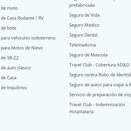
prefabricada
 de moto
Seguro de Vida
 de Casa Rodante / RV
Seguro Médico
 de bote
Seguro Dental
 para vehículos todoterreno
Telemedicina
 para Motos de Nieve
Seguro de Mascota
 de SR-22
Travel Club - Cobertura AD&D
de auto clásico
Seguro contra Robo de Identi
surance
y Insurance
way Insurance
 de Casa
Seguro de autos para viajar a
 de Inquilinos
Servicio de preparación de im
Travel Club - Indemnización
Hospitalaria