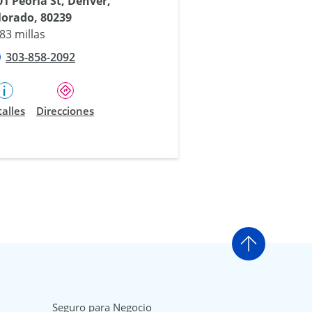
01 Peoria St, Denver,
lorado, 80239
83 millas
303-858-2092
alles
Direcciones
Ir arriba
Seguro para Negocio