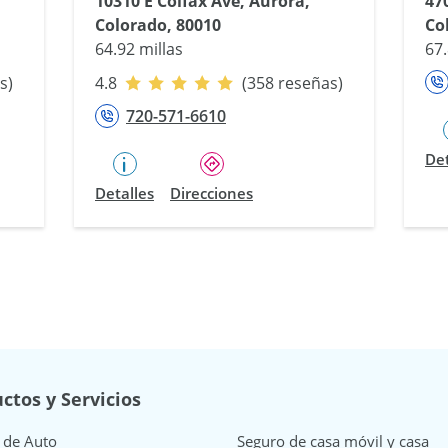
10310 E Colfax Ave, Aurora,
47
Colorado, 80010
Co
64.92 millas
67.
s)
4.8
(358 reseñas)
720-571-6610
Det
Detalles
Direcciones
ctos y Servicios
 de Auto
Seguro de casa móvil y casa